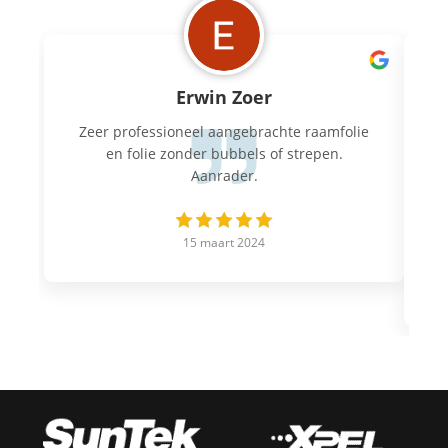
Erwin Zoer
Zeer professioneel aangebrachte raamfolie
M
en folie zonder bubbels of strepen.
Aanrader.
a
15 maart 2024