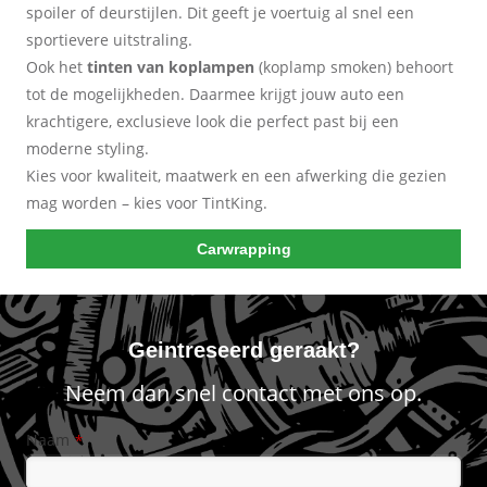
spoiler of deurstijlen. Dit geeft je voertuig al snel een
sportievere uitstraling.
Ook het
tinten van koplampen
(koplamp smoken) behoort
tot de mogelijkheden. Daarmee krijgt jouw auto een
krachtigere, exclusieve look die perfect past bij een
moderne styling.
Kies voor kwaliteit, maatwerk en een afwerking die gezien
mag worden – kies voor TintKing.
Carwrapping
Geintreseerd geraakt?
Neem dan snel contact met ons op.
Naam
*